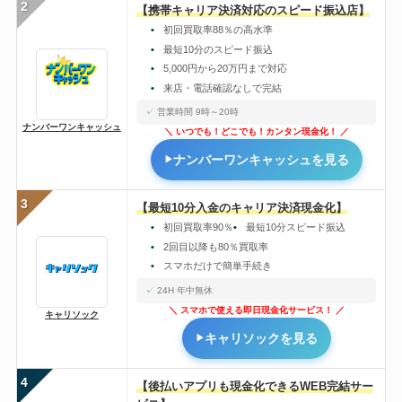
2
【携帯キャリア決済対応のスピード振込店】
初回買取率88％の高水準
最短10分のスピード振込
5,000円から20万円まで対応
来店・電話確認なしで完結
営業時間 9時～20時
ナンバーワンキャッシュ
いつでも！どこでも！カンタン現金化！
ナンバーワンキャッシュを見る
3
【最短10分入金のキャリア決済現金化】
初回買取率90％
最短10分スピード振込
2回目以降も80％買取率
スマホだけで簡単手続き
24H 年中無休
スマホで使える即日現金化サービス！
キャリソック
キャリソックを見る
4
【後払いアプリも現金化できるWEB完結サー