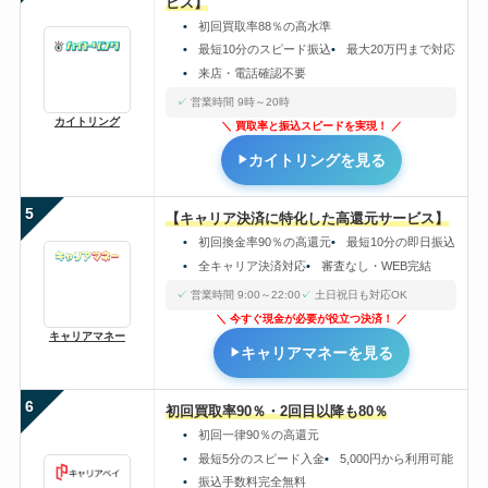
ビス】
初回買取率88％の高水準
最短10分のスピード振込
最大20万円まで対応
来店・電話確認不要
営業時間 9時～20時
カイトリング
買取率と振込スピードを実現！
カイトリングを見る
5
【キャリア決済に特化した高還元サービス】
初回換金率90％の高還元
最短10分の即日振込
全キャリア決済対応
審査なし・WEB完結
営業時間 9:00～22:00
土日祝日も対応OK
今すぐ現金が必要が役立つ決済！
キャリアマネー
キャリアマネーを見る
6
初回買取率90％・2回目以降も80％
初回一律90％の高還元
最短5分のスピード入金
5,000円から利用可能
振込手数料完全無料