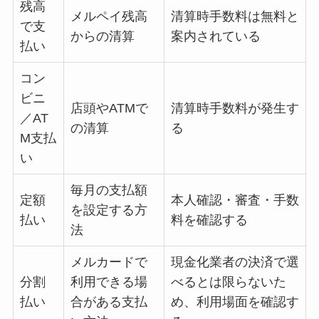
残高
メルペイ残高
清算時手数料は無料と
で支
からの清算
案内されている
払い
コン
ビニ
店頭やATMで
清算時手数料が発生す
／AT
の清算
る
M支払
い
毎月の支払額
定額
本人確認・審査・手数
を設定する方
払い
料を確認する
法
メルカードで
現金化業者の決済で選
分割
利用できる場
べるとは限らないた
払い
合がある支払
め、利用場面を確認す