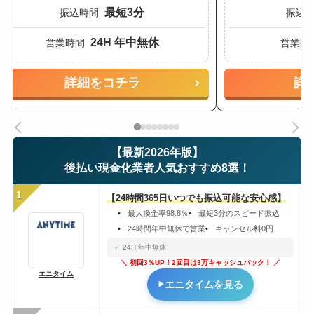
最短3分
振込時間
振込
24H 年中無休
営業時間
営業時
詳細をコチラ
詳
スクロールできます
【最新2026年版】
後払い現金化業者人気おすすめ8選！
1
【24時間365日いつでも振込可能な安心感】
最大換金率98.8％
最短3分のスピード振込
24時間年中無休で営業
キャンセル料0円
24H 年中無休
初回3％UP！2回目は3万キャッシュバック！
エニタイム
エニタイムを見る