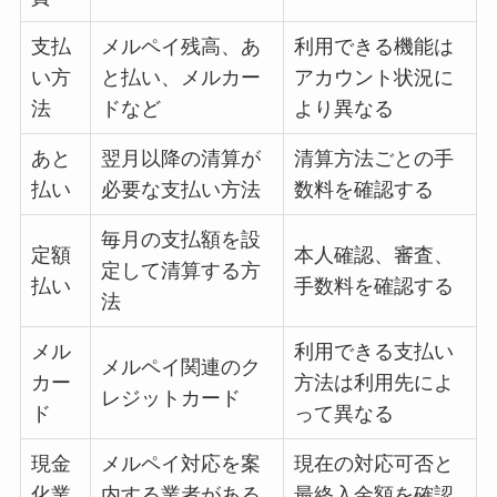
支払
メルペイ残高、あ
利用できる機能は
い方
と払い、メルカー
アカウント状況に
法
ドなど
より異なる
あと
翌月以降の清算が
清算方法ごとの手
払い
必要な支払い方法
数料を確認する
毎月の支払額を設
定額
本人確認、審査、
定して清算する方
払い
手数料を確認する
法
メル
利用できる支払い
メルペイ関連のク
カー
方法は利用先によ
レジットカード
ド
って異なる
現金
メルペイ対応を案
現在の対応可否と
化業
内する業者がある
最終入金額を確認